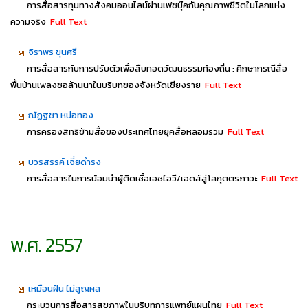
การสื่อสารทุนทางสังคมออนไลน์ผ่านเฟซบุ๊คกับคุณภาพชีวิตในโลกแห่ง
ความจริง
Full Text
จิราพร ขุนศรี
การสื่อสารกับการปรับตัวเพื่อสืบทอดวัฒนธรรมท้องถิ่น : ศึกษากรณีสื่อ
พื้นบ้านเพลงซอล้านนาในบริบทของจังหวัดเชียงราย
Full Text
ณัฏฐชา หน่อทอง
การครองสิทธิข้ามสื่อของประเทศไทยยุคสื่อหลอมรวม
Full Text
บวรสรรค์ เจี่ยดำรง
การสื่อสารในการน้อมนำผู้ติดเชื้อเอชไอวี/เอดส์สู่โลกุตตรภาวะ
Full Text
พ.ศ. 2557
เหมือนฝัน ไม่สูญผล
กระบวนการสื่อสารสุขภาพในบริบทการแพทย์แผนไทย
Full Text