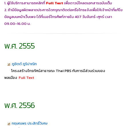
1. ผู้ใช้บริการสามารถคลิกที่
Full Text
เพื่อดาวน์โหลดเอกสารฉบับเต็ม
2. ถ้ามีข้อมูลผิดพลาดประการใดกรุณาติดต่อหรือโทรแจ้งเพื่อให้เจ้าหน้าที่แก้ไข
ข้อมูลบนหน้าเว็บเพจ ได้ที่เบอร์โทรศัพท์ภายใน 407 วันจันทร์-ศุกร์ เวลา
09.00-16.00 น.
พ.ศ. 2555
ภูชิตต์ ภูริปาณิก
โครงสร้างโทรทัศน์สาธารณะ Thai PBS กับการมีส่วนร่วมของ
พลเมือง
Full Text
พ.ศ. 2556
กฤษณพร ประสิทธิ์วิเศษ