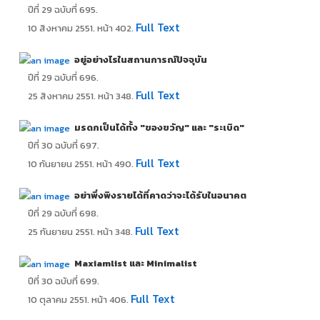
ปีที่ 29 ฉบับที่ 695.
Full Text
10 สิงหาคม 2551. หน้า 402.
อยู่อย่างไรในสถานการณ์ปัจจุบัน
ปีที่ 29 ฉบับที่ 696.
Full Text
25 สิงหาคม 2551. หน้า 348.
มรดกเป็นได้ทั้ง "ของขวัญ" และ "ระเบิด"
ปีที่ 30 ฉบับที่ 697.
Full Text
10 กันยายน 2551. หน้า 490.
อย่าพึ่งพิงรายได้ที่คาดว่าจะได้รับในอนาคต
ปีที่ 29 ฉบับที่ 698.
Full Text
25 กันยายน 2551. หน้า 348.
Maxiamlist และ Minimalist
ปีที่ 30 ฉบับที่ 699.
Full Text
10 ตุลาคม 2551. หน้า 406.