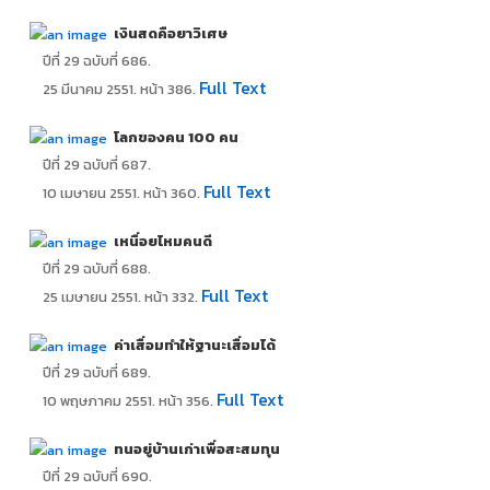
เงินสดคือยาวิเศษ
ปีที่ 29 ฉบับที่ 686.
Full Text
25 มีนาคม 2551. หน้า 386.
โลกของคน 100 คน
ปีที่ 29 ฉบับที่ 687.
Full Text
10 เมษายน 2551. หน้า 360.
เหนื่อยไหมคนดี
ปีที่ 29 ฉบับที่ 688.
Full Text
25 เมษายน 2551. หน้า 332.
ค่าเสื่อมทำให้ฐานะเสื่อมได้
ปีที่ 29 ฉบับที่ 689.
Full Text
10 พฤษภาคม 2551. หน้า 356.
ทนอยู่บ้านเก่าเพื่อสะสมทุน
ปีที่ 29 ฉบับที่ 690.