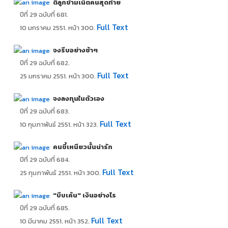
ตีลูกข้ามเน็ตคนสุดท้าย
ปีที่ 29 ฉบับที่ 681.
Full Text
10 มกราคม 2551. หน้า 300.
จงรีบอย่างช้าๆ
ปีที่ 29 ฉบับที่ 682.
Full Text
25 มกราคม 2551. หน้า 300.
จงลงทุนในตัวเอง
ปีที่ 29 ฉบับที่ 683.
Full Text
10 กุมภาพันธ์ 2551. หน้า 323.
คนขี้เหนียวนั้นน่ารัก
ปีที่ 29 ฉบับที่ 684.
Full Text
25 กุมภาพันธ์ 2551. หน้า 300.
"
บีบเค้น" เงินอย่างไร
ปีที่ 29 ฉบับที่ 685.
Full Text
10 มีนาคม 2551. หน้า 352.