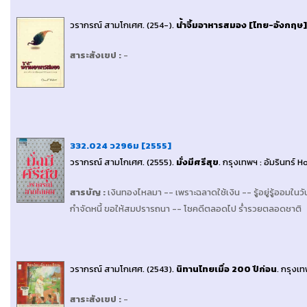
วรากรณ์ สามโกเศศ
. (254-).
น้ำจิ้มอาหารสมอง [ไทย-อังกฤษ]
สาระสังเขป
:
-
332.024 ว296ม [2555]
วรากรณ์ สามโกเศศ
. (2555).
มั่งมีศรีสุข
.
กรุงเทพฯ : อัมรินทร์ 
สารบัญ
:
เงินทองไหลมา -- เพราะฉลาดใช้เงิน -- รู้อยู่รู้ออมในวั
กำจัดหนี้ ขอให้สมปรารถนา -- โชคดีตลอดไป ร่ำรวยตลอดชาติ
วรากรณ์ สามโกเศศ
. (2543).
นิทานไทยเมื่อ 200 ปีก่อน
.
กรุงเท
สาระสังเขป
:
-