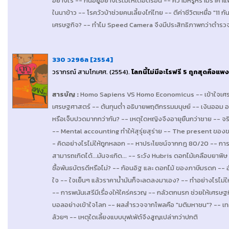
อย่างไร -- กินอยู่อย่างไรไม่ให้เดือดร้อน -- ความหรูหรามีราคา
ในนาข้าว -- โรควัวบ้าช่วยคนเลี้ยงไก่ไทย -- ตีค่าชีวิตเหยื่อ "1
เศรษฐกิจ? -- ทำไม Speed Camera จึงมีประสิทธิภาพกว่าตำรวจ
330 ว296ล [2554]
วรากรณ์ สามโกเศศ
. (2554).
โลกนี้ไม่มีอะไรฟรี 5 ถูกสุดคือแพ
สารบัญ
:
Homo Sapiens VS Homo Economicus -- เข้าใจเศรษ
เศรษฐศาสตร์ -- ต้นทุนต่ำ อธิบายพฤติกรรมมนุษย์ -- เงินออม อ
หรือเจ็บปวดมากกว่ากัน? -- เหตุใดหญิงจึงอายุยืนกว่าชาย -- จริง
-- Mental accounting ทำให้สุรุ่ยสุร่าย -- The present ของขวัญ
- คิดอย่างไรไม่ให้ถูกหลอก -- หาประโยชน์จากกฎ 80/20 -- การ
สามารถเกิดได้...มันจะเกิด... -- ระวัง Hubris ดอกไม้เคลือบย
ซื้อพันธบัตรดีหรือไม่? -- ก้อนอิฐ และ ดอกไม้ ของภาษีมรดก -- 
ใจ -- ใจเย็นๆ แล้วราคาน้ำมันก็จะลดลงมาเอง? -- ทำอย่างไรไม
-- การพนันเสรีมีเรื่องให้ใคร่ครวญ -- กลัวตกนรก ช่วยให้เศรษ
บอลอย่างเข้าใจโลก -- ผลสำรวจจากโพลคือ "มติมหาชน"? -- เทคโนโ
ล้วยๆ -- เหตุใดเลี้ยงแบบบุฟเฟ่ต์จึงสูญเปล่ากว่าปกติ