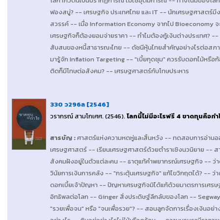
โลกาภิวัตน์เป็นปรากฏการณ์ ไม่ใช่อุดมการณ์ -- ทางโน้มของโล
ฟองสบู่? -- เศรษฐกิจ ประเทศไทย และ IT -- นักเศรษฐศาสตร์มีงา
สวรรค์ -- เมื่อ Information Economy จากไป Bioeconomy จะม
เศรษฐกิจก็ต้องยอมจ่ายราคา -- ทำไมต้องกู้เงินต่างประเทศ? --
สับสนของหนี้สาธารณะไทย -- ดัชนีหุ้นไทยสำคัญอย่างไรต่อสภาวะ
มารู้จัก Inflation Targeting -- "เบี้ยกุดชุม" ควรรับดอกไม้หรื
ติดก็มีโทษต่อสังคม? -- เศรษฐศาสตร์กับโทษประหาร
330 ว296ล [2546]
วรากรณ์ สามโกเศศ
. (2546).
โลกนี้ไม่มีอะไรฟรี 4 ขาดทุนคือกำ
สารบัญ
:
ศาสตร์แห่งความหดหู่และสิ้นหวัง -- ทดสอบการอ่าน
เศรษฐศาสตร์ -- เรียนเศรษฐศาสตร์ด้วยตำราเชิงนวนิยาย -- สาม
สังคมฝังอยู่ในตัวแต่ละคน -- ธาตุแท้คำพยากรณ์เศรษฐกิจ -- ว
วินัยการเงินการคลัง -- "กระตุ้นเศรษฐกิจ" แก้ไขวิกฤตได้? -- ว่
ดอกเบี้ยเจ้าปัญหา -- ปัญหาเศรษฐกิจมิได้แก้ด้วยมาตรการเศรษ
อิทธิพลต่อโลก -- Ginger สิ่งประดิษฐ์ลึกลับของโลก -- Segw
"รวยเพื่อจน" หรือ "จนเพื่อรวย"? -- สอนลูกจัดการเรื่องเงินอย่า