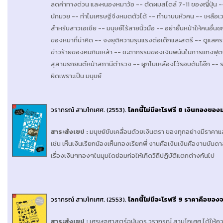
ลดค่าทางด่วน และหนองหมาว้อ -- ตัดผมสไตล์ 7-11 ของญี่ปุ่น -- 
นักมวย -- ทำไมเศรษฐีจึงหมดตัวได้ -- ทำนาบนหัวคน -- เหลือเวลาอ
สำหรับสาวเอเชีย -- มนุษย์ไร้ลายนิ้วมือ -- อย่ายื่นหน้าให้คนอื่น
ของหมาที่น่าคิด -- จงยุติความรุนแรงต่อเด็กและสตรี -- ดูแลครรภ
ข่าวร้ายของคนกินเหล้า -- ชะตากรรมของเงินพนันในการแทงฟุตบอล 
สุสานรถยนต์หน้าสถานีตำรวจ -- ผูกโบเหลืองไว้รอบต้นโอ๊ก -- ร
ผิดเพราะเป็น มนุษย์
วรากรณ์ สามโกเศศ
. (2553).
โลกนี้ไม่มีอะไรฟรี 8 เงินทองขอ
สาระสังเขป :
มนุษย์ขับเคลื่อนด้วยเงินตรา ของทุกอย่างมีราคาแ
เช่น เห็นเงินเรียกน้องเห็นทองเรียกพี่ งานคือเงินเงินคืองานบัน
เรื่องเงินๆทองๆในมุมใดย่อมก่อให้เกิดวิถีปฏิบัติแตกต่างกันไป
วรากรณ์ สามโกเศศ
. (2553).
โลกนี้ไม่มีอะไรฟรี 9 ราคาคือของจ
สาระสังเขป
:
เศรษฐศาสตร์ฉบับดร.วรากรณ์ สามโกเศศ ได้ให้ความร