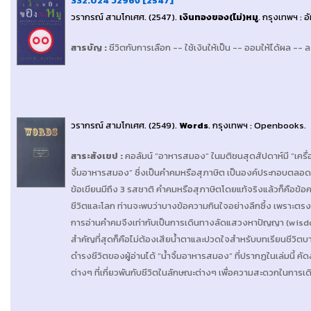
332.024 ว296ง [2547]
วรากรณ์ สามโกเศศ
. (2547).
เงินทองของ(ไม่)หมู
.
กรุงเทพฯ : อั
สารบัญ
:
ชีวิตกับการเลือก -- ใช้เงินให้เป็น -- ออมให้ได้ผล -- 
วรากรณ์ สามโกเศศ
. (2549).
Words
.
กรุงเทพฯ : Openbooks
.
สาระสังเขป
:
คอลัมน์ “อาหารสมอง” ในมติชนสุดสัปดาห์มี “เครื่อ
จิ้มอาหารสมอง” ซึ่งเป็นคำคมหรือสุภาษิต เป็นองค์ประกอบตลอดระ
ข้อเขียนมีถึง 3 รสชาติ คำคมหรือสุภาษิตโดยแท้จริงแล้วก็คื
ชีวิตและโลก ท่านจะพบว่าบางข้อความกินใจอย่างลึกซึ้ง เพราะตรงกับ
การอ่านคำคมจึงเท่ากับเป็นการเดินทางลัดแสวงหาปัญญา (wisdom)
สำคัญที่สุดก็คือไม่ต้องเสียน้ำตาและปวดใจสำหรับบทเรียนชีว
ดำรงชีวิตของผู้อ่านได้ “น้ำจิ้มอาหารสมอง” ที่ปรากฏในเล่มนี้
ต่างๆ ที่เกี่ยวพันกับชีวิตในลักษณะต่างๆ เพื่อความสะดวกในการ