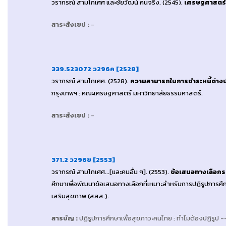
วรากรณ์ สามโกเศศ และชัยวัฒน์ คนจริง
. (2545).
เศรษฐศาสตร์ใ
สาระสังเขป
:
-
339.523072 ว296ค [2528]
วรากรณ์ สามโกเศศ
. (2528).
ความสามารถในการชำระหนี้ต่างป
กรุงเทพฯ : คณะเศรษฐศาสตร์ มหาวิทยาลัยธรรมศาสตร์
.
สาระสังเขป
:
-
371.2 ว296ข [2553]
วรากรณ์ สามโกเศศ...[และคนอื่น ๆ]
. (2553).
ข้อเสนอทางเลือกร
ศึกษาเพื่อพัฒนาข้อเสนอทางเลือกที่เหมาะสำหรับการปฏิรูปการศ
เสริมสุขภาพ (สสส.)
.
สารบัญ
:
ปฏิรูปการศึกษาเพื่อสุขภาวะคนไทย : ทำไมต้องปฏิรูป 