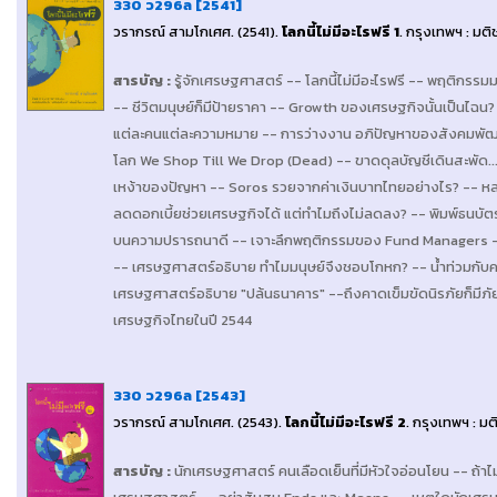
330 ว296ล [2541]
วรากรณ์ สามโกเศศ
. (2541).
โลกนี้ไม่มีอะไรฟรี 1
.
กรุงเทพฯ : มติ
สารบัญ
:
รู้จักเศรษฐศาสตร์ -- โลกนี้ไม่มีอะไรฟรี -- พฤติกรรม
-- ชีวิตมนุษย์ก็มีป้ายราคา -- Growth ของเศรษฐกิจนั้นเป็นไฉน?
แต่ละคนแต่ละความหมาย -- การว่างงาน อภิปัญหาของสังคมพัฒนา 
โลก We Shop Till We Drop (Dead) -- ขาดดุลบัญชีเดินสะพัด...แ
เหง้าของปัญหา -- Soros รวยจากค่าเงินบาทไทยอย่างไร? -- หลา
ลดดอกเบี้ยช่วยเศรษฐกิจได้ แต่ทำไมถึงไม่ลดลง? -- พิมพ์ธนบัตรเ
บนความปรารถนาดี -- เจาะลึกพฤติกรรมของ Fund Managers -
-- เศรษฐศาสตร์อธิบาย ทำไมมนุษย์จึงชอบโกหก? -- น้ำท่วมกับคว
เศรษฐศาสตร์อธิบาย "ปล้นธนาคาร" --ถึงคาดเข็มขัดนิรภัยก็มีภัยอย
เศรษฐกิจไทยในปี 2544
330 ว296ล [2543]
วรากรณ์ สามโกเศศ
. (2543).
โลกนี้ไม่มีอะไรฟรี 2
.
กรุงเทพฯ : มต
สารบัญ
:
นักเศรษฐศาสตร์ คนเลือดเย็นที่มีหัวใจอ่อนโยน -- ถ้า