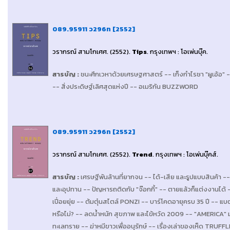
089.95911 ว296ท [2552]
วรากรณ์ สามโกเศศ
. (2552).
Tips
.
กรุงเทพฯ : โอเพ่นบุ๊ค
.
สารบัญ
:
ชนะศึกเวหาด้วยเศรษฐศาสตร์ -- เก็งกำไรชา "ผูเอ้อ" 
-- สิ่งประดิษฐ์เลิศสุดแห่งปี -- อเมริกัน BUZZWORD
089.95911 ว296ท [2552]
วรากรณ์ สามโกเศศ
. (2552).
Trend
.
กรุงเทพฯ : โอเพ่นบุ๊คส์
.
สารบัญ
:
เศรษฐีพันล้านที่ยากจน -- ได้-เสีย และรูปแบบสินค้า -
และอุปทาน -- ปัญหารถติดกับ "จ๊อกกี้" -- ตายแล้วก็แต่งงานได้ 
เปี่อยยุ่ย -- ต้มตุ๋นสไตล์ PONZI -- บาร์โคดอายุครบ 35 ปี -- แ
หรือไม่? -- ลดน้ำหนัก สุขภาพ และไข้หวัด 2009 -- "AMERICA" 
ทะเลทราย -- ฆ่าหมีขาวเพื่ออนุรักษ์ -- เรื่องเล่าของเห็ด TRUFF