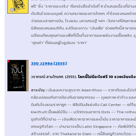
ฟรี” ซึ่ง “ราคาของจริง” คือหนังสือลำดับที่ 9 นำเสนอเรื่องที่อ
ตัดสินใจของมนุษย์, ความหมายของการโกหก, กำไรของคนหน้าตาดี,
จ่ายของสายการบิน, โรงแรม, มหาเศรษฐี ฯลฯ -วิเคราะห์ปัญหาแ
นิสัยของคนอเมริกัน, แง่ดีของภาวะ “เงินเฟ้อ” ช่วยแก้หนี้สาธารณะท
เปรียบเทียบคุณค่าของพืชที่เป็นทั้งอาหารและพลังงานเชื้อเพลิง, 
“คุณค่า” ที่ซ่อนอยู่ในรูปแบบ “ราคา”
330 ว296ล [2555]
วรากรณ์ สามโกเศศ
. (2555).
โลกนี้ไม่มีอะไรฟรี 10 รวยเงินจริง 
สารบัญ
:
เงินและความสุขจาก Adam Khoo -- ราคากับของไม่จริง
กล้องปลอมกับการป้องกันอาชญากรรม -- ดุลยภาพ ค่าจ้าง และควา
บินกับโรงแรมราคาถูก -- ฟิลิปปินส์แย่งชิง Call Center -- แก้โ
kiwifruit เป็นผลไม้จีน -- นวัตกรรมอาหาร Dots -- The rothsch
ธุรกิจดีที่น่าอ่าน -- เงินเฟ้อราคาอาหารและน้ำมัน ราคาอาหารแล
เศรษฐกิจโลก -- ปานามาจะเป็น Latin Singapore -- ภัยพิบัติทำล
สร้างสรรค์ : จาก Thailand to Siam -- หนี้สินครูก้าวกระโดด