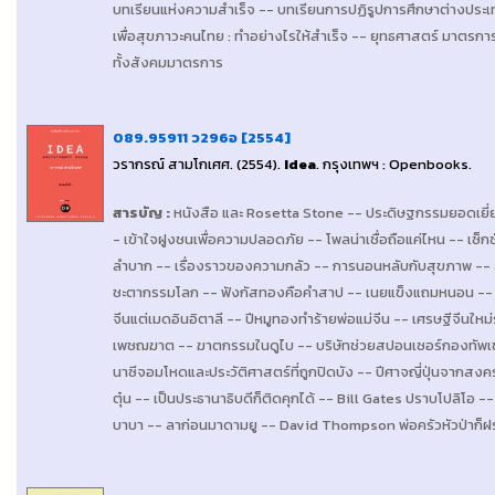
บทเรียนแห่งความสำเร็จ -- บทเรียนการปฏิรูปการศึกษาต่างประเทศร
เพื่อสุขภาวะคนไทย : ทำอย่างไรให้สำเร็จ -- ยุทธศาสตร์ มาตรกา
ทั้งสังคมมาตรการ
089.95911 ว296อ [2554]
วรากรณ์ สามโกเศศ
. (2554).
Idea
.
กรุงเทพฯ : Openbooks
.
สารบัญ
:
หนังสือ และ Rosetta Stone -- ประดิษฐกรรมยอดเยี่ย
- เข้าใจฝูงชนเพื่อความปลอดภัย -- โพลน่าเชื่อถือแค่ไหน -- เซ็
ลำบาก -- เรื่องราวของความกลัว -- การนอนหลับกับสุขภาพ -- ส
ชะตากรรมโลก -- ฟังกัสทองคือคำสาป -- เนยแข็งแถมหนอน -- หม
จีนแต่เมดอินอิตาลี -- ปีหมูทองทำร้ายพ่อแม่จีน -- เศรษฐีจีนใหม่
เพชฌฆาต -- ฆาตกรรมในดูไบ -- บริษัทช่วยสปอนเซอร์กองทัพเข
นาซีจอมโหดและประวัติศาสตร์ที่ถูกปิดบัง -- ปีศาจญี่ปุ่นจากสง
ตุ๋น -- เป็นประธานาธิบดีก็ติดคุกได้ -- Bill Gates ปราบโปลิโอ 
บาบา -- ลาก่อนมาดามยู -- David Thompson พ่อครัวหัวป่าก็ฝร