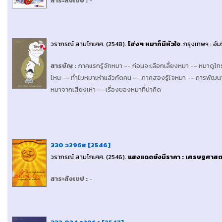
สาระสังเขป
:
-
วรากรณ์ สามโกเศศ
. (2548).
โฮ่งๆ หมาก็มีหัวใจ
.
กรุงเทพฯ : อัม
สารบัญ
:
ภาคแรกรู้จักหมา -- ก่อนจะเลือกเลี้ยงหมา -- หมาดูโทรท
ไหน -- ทำไมหมาเห่าแล้วกัดคน -- ภาคสองรู้ใจหมา -- การพัฒนา
หมาจากเสียงเห่า -- เรื่องของหมาที่น่าคิด
330 ว296ส [2546]
วรากรณ์ สามโกเศศ
. (2546).
แสงแดดยังมีราคา : เศรษฐศาสตร์
สาระสังเขป
:
-