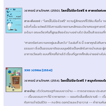
วรากรณ์ สามโกเศศ
. (2550).
โลกนี้ไม่มีอะไรฟรี 6 ศาสตร์แห่ง
สาระสังเขป
:
"โลกนี้ไม่มีอะไรฟรี" ความรู้สึกแรกที่ได้ยิน คือทั
แล้วทั้งนั้น แต่พอได้รับการอธิบายตามหลักของวิชาเศรษฐศาสตร์ จึง
อะไรมา ขณะเดียวกันก็สูญเสียอะไรบางอย่างไป นับเป็นสัจธรรมที่
"ศาสตร์แห่งความหดหู่และสิ้นหวัง" ในเล่มที่ 6 นี้ จะพาคุณไปค้นห
ธรรมดา ซึ่งเป็นธรรมชาติของมนุษย์ยังเป็นหลักในการนำเสนอ ผู้เขี
อาการเวียนหัว แบบที่ใครก็อ่านได้ เรื่องที่ดูยากก็กลับง่ายอย่างไม่น
330 ว296ล [2554]
วรากรณ์ สามโกเศศ
. (2554).
โลกนี้ไม่มีอะไรฟรี 7 สนุกกับของไ
สารบัญ
:
ตัววัดเศรษฐกิจแบบชาวบ้าน -- การตลาดแบบ ประสบการณ์
-- เรื่องธรรมดาๆ ที่มี ราคาแทรก -- ยอมกัดลิ้นเพื่อปราบผี -- เร
กับการดำเนินชีวิต -- กงจักร ดอกบัวและเจ้าอาวาส -- คำถามคันหั