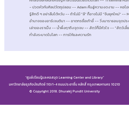
ศึกสองยักษ์นักเศรษฐศาสตร์อินเดียระดับโลก -- Trilemma หนักหน
- ปวดหัวกับศิลปวัตถุปลอม -- Adam คืนสู่ความงดงาม -- หอไอเ
รู้สึกดี ๆ อย่าลืมไต้หวัน -- ถ้าไม่มี "ลี" ก็อาจไม่มี "จีนยุคใหม่" -
อำนาจของอาร์เจนตินา -- ฆาตกรชื่อเก้าอี้ -- วิ่งมาราธอนจุดประกา
เล่าของราเม็ง -- น้ำผึ้งฤาถึงจุดจบ -- สัตว์ก็มีหัวใจ -- "สัตว
กำลังระบาดในโลก -- การให้และความรัก
“ศูนย์เรียนรู้และหอสมุด Learning Center and Library”
มหาวิทยาลัยธุรกิจบัณฑิตย์ 110/1-4 ถนนประชาชื่น หลักสี่ กรุงเทพมหานคร 10210
© Copyright 2018. Dhurakij Pundit University