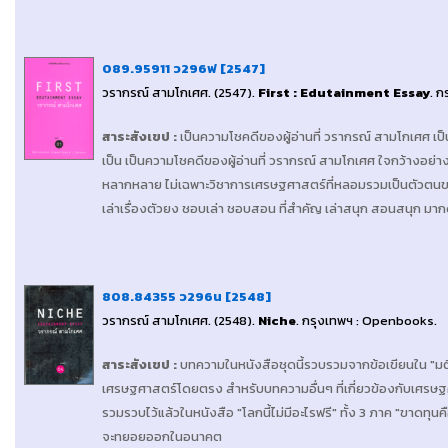
089.95911 ว296ฟ [2547]
วรากรณ์ สามโกเศศ
. (2547).
First : Edutainment Essay
.
ก
สาระสังเขป
:
เป็น
ความโชคดีของผู้อ่านที่ วรากรณ์ สามโกเศศ เป็
เป็น เป็นความโชคดีของผู้อ่านที่ วรากรณ์ สามโกเศศ ใจกว้างอย่าง
หลากหลาย ไม่เฉพาะวิชาการเศรษฐศาสตร์ที่หลอมรวมเป็นตัวตนของเ
เล่าเรื่องตัวยง ชอบเล่า ชอบสอน ที่สำคัญ เล่าสนุก สอนสนุก มาก
808.84355 ว296น [2548]
วรากรณ์ สามโกเศศ
. (2548).
Niche
.
กรุงเทพฯ : Openbooks
.
สาระสังเขป
:
บทความในหนังสือชุดนี้รวบรวมจากข้อเขียนใน "มติช
เศรษฐศาสตร์โดยตรง สำหรับบทความอื่นๆ ที่เกี่ยวข้องกับเศรษฐศาสตร
รวมรวบไว้แล้วในหนังสือ "โลกนี้ไม่มีอะไรฟรี" ทั้ง 3 ภาค "ขาดทุ
จะทยอยออกในอนาคต