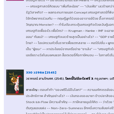
เศรษฐศาสตร์ -- อย่าสับสน Ends และ Means -- เหตุใดนักเศรษฐ
-- เศรษฐศาสตร์คิดแบบ "เพิ่มทีละน้อย" -- "เงินเฟ้อ" เลวร้ายกว่า
รัฐวิสาหกิจ? -- ผลกระทบภายนอก Concept เศรษฐศาสตร์ที่พึงรู้
ใช้ทรัพยากรร่วมกัน -- ทฤษฎีลูกโป่งของอาจารย์ป๋วย อึ๊งภากรณ
วิญญาณ Monster? -- ทำไมต้องกระตุ้นเศรษฐกิจด้วยเงินกู้นอก?
เศรษฐกิจเพื่ออะไร เพื่อใคร? -- Krugman - Hanke - IMF จะเอา
ออม" กันแน่? -- เศรษฐกิจเลวร้ายสุดเป็นอย่างไร? -- "GDP รา
ไทย? -- โอเปครวมหัวขึ้นราคาเพื่อแตกสลาย -- คอร์รัปชั่น = ผูก
เป็น "ผู้ชนะ" -- หาประโยชน์จากเครือข่าย "ซาเล้ง" -- "เศรษฐกิจ
เอเชียรางวัลโนเบลคนแรก ล็อตเตอรี่คือภาษีคนจน -- โอกาสไปไม
330 ว296ล [2545]
วรากรณ์ สามโกเศศ
. (2545).
โลกนี้ไม่มีอะไรฟรี 3
.
กรุงเทพฯ : มต
สารบัญ
:
ตอบคำท้า "ของฟรีไม่มีในโลก?" -- ความมหัศจรรย์ของ
ประสิทธิภาพ สำคัญอย่างไร? -- เงินทองของมายา ข้าวปลาสิของจ
Stock และ Flow มีความสำคัญ -- ภาษีหลายมุมให้คิด -- ว่าด้วย
ต้นทุนแอบแฝง -- Non-Zero-Sumness อีกหนึ่งความลับแห่งชีวิต