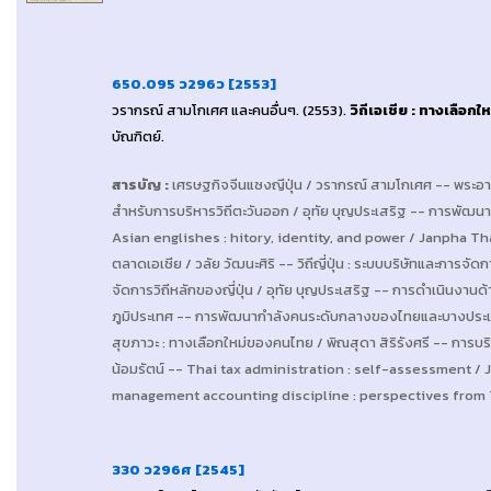
650.095 ว296ว [2553]
วรากรณ์ สามโกเศศ และคนอื่นๆ
. (2553).
วิถีเอเชีย : ทางเลือก
บัณฑิตย์
.
สารบัญ
:
เศรษฐกิจจีนแซงญีปุ่น / วรากรณ์ สามโกเศศ -- พระอาทิต
สำหรับการบริหารวิถีตะวันออก / อุทัย บุญประเสริฐ -- การพัฒนาส
Asian englishes : hitory, identity, and power / Janpha 
ตลาดเอเชีย / วลัย วัฒนะศิริ -- วิถีญี่ปุ่น : ระบบบริษัทและการจั
จัดการวิถีหลักของญี่ปุ่น / อุทัย บุญประเสริฐ -- การดำเนินงานด
ภูมิประเทศ -- การพัฒนากำลังคนระดับกลางของไทยและบางประเทศ
สุขภาวะ : ทางเลือกใหม่ของคนไทย / พิณสุดา สิริรังศรี -- การบร
น้อมรัตน์ -- Thai tax administration : self-assessment 
management accounting discipline : perspectives from
330 ว296ศ [2545]