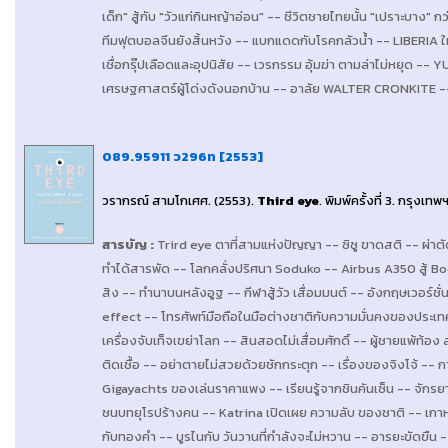
เด็ก" สู้กับ "วัวแก่กินหญ้าอ่อน" -- ชีวิตชายไทยนั้น "เปราะบาง
ทีมฟุตบอลจีนยังสิ้นหวัง -- แบกแดดกับโรคกลัวน้ำ -- LIBERIA ให
เชื่อกรุ๊ปเลือดและอุปนิสัย -- เวรกรรม อุ้มฆ่า ตามล่าไม่หยุด -
เศรษฐศาสตร์ผู้โด่งดังนอกบ้าน -- อาลัย WALTER CRONKITE --
089.95911 ว296ท [2553]
วรากรณ์ สามโกเศศ
. (2553).
Third eye
. พิมพ์ครั้งที่ 3.
กรุงเทพ
สารบัญ
:
Trird eye ตาที่สามแห่งปัญญา -- ซิซู ขาดสติ -- ผ่าต
ทำได้สารพัด -- โลกคลั่งปริศนา Soduko -- Airbus A350 สู้ B
สิง -- ทำนาบนหลังอูฐ -- กีฬาสู้วัว เสื่อมมนต์ -- อังกฤษเวอร์ชั
effect -- โทรศัพท์มือถือในมือต่างชาติกับความมั่นคงของประเทศ
เครื่องจับเท็จเขย่าโลก -- สินสอดไม่เสื่อมศักดิ์ -- ผู้ชายแพ้ท้
ติดเชื้อ -- อย่าตายไม่สวยด้วยชักกระตุก -- เรื่องของจิงโจ้ -- 
Gigayachts ของเล่นราคาแพง -- เรียนรู้จากชินคันเซ็น -- จักรยา
ชนบทยุโรปร้างคน -- Katrina เปิดเผย ความลับ ของชาติ -- เกาห
กับทองคำ -- บูรไนกับ วันวานที่กำลังจะไม่หวาน -- อารยะขัดขืน -