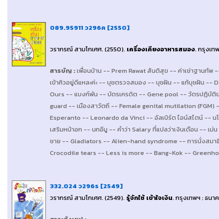
089.95911 ว296ค [2550]
วรากรณ์ สามโกเศศ
. (2550).
เครื่องเคียงอาหารสมอง
.
กรุงเทพ
สารบัญ
:
เพื่อนบ้าน -- Prem Rawat สันติสุข -- ค่าเช่าฐานทัพ -
เข้าคิวอยู่ดีแหละค่ะ -- บุชตรวจสมอง -- บุชฝัน -- แก้บุชฝัน -- D
Ours -- แบงก์พัน -- บัตรเครดิต -- Gene pool -- วัตรปฏิบัต
guard -- เมืองสาวัตถี -- Female genital mutilation (FGM) -
Esperanto -- Leonardo da Vinci -- อัลเบิร์ต ไอน์สไตน์ -- นโป
เสริมหน้าอก -- นกอีมู -- คำว่า Salary ที่แปลว่าเงินเดือน -- เ
ชาย -- Gladiators -- Alien-hand syndrome -- การนั่งสมาธ
Crocodile tears -- Less is more -- Bang-Kok -- Greenhorn 
332.024 ว296ร [2549]
วรากรณ์ สามโกเศศ
. (2549).
รู้จักใช้ เข้าใจเงิน
.
กรุงเทพฯ : ธนา