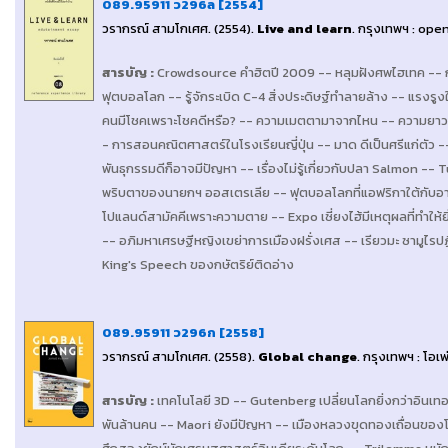
089.95911 ว296ล [2554]
วรากรณ์ สามโกเศศ
. (2554).
Live and learn
.
กรุงเทพฯ : op
สารบัญ
:
Crowdsource คำฮิตปี 2009 -- หลุมฝังศพไฮเทค -- กร
ฟุตบอลโลก -- รู้จักระเบิด C-4 สิ่งประดิษฐ์ทำลายล้าง -- แรงรู
คนมีโชคเพราะโชคดีหรือ? -- ความเมตตามาจากไหน -- ความยาวของ
- การสอนคณิตศาสตร์ในโรงเรียนญี่ปุ่น -- มาด ดีเป็นศรีแก่ตัว
พันธุกรรมดีก็อาจมีปัญหา -- เรื่องไม่รู้เกี่ยวกับปลา Salmon -- T
พริบตาของนายกฯ ออสเตรเลีย -- ฟุตบอลโลกที่แอฟริกาใต้กับ
โปแลนด์สามัคคีเพราะความตาย -- Expo เซี่ยงไฮ้มีเหตุผลที่ทำให้
-- อภิมหาเศรษฐีหญิงเขย่าการเมืองฝรั่งเศส -- เรียวมะ ซามูไรปฏิ
King's Speech ของกษัตริย์ติดอ่า
ง
089.95911 ว296ก [2558]
วรากรณ์ สามโกเศศ
. (2558).
Global change
.
กรุงเทพฯ : โอเพ
สารบัญ
:
เทคโนโลยี 3D -- Gutenberg เปลี่ยนโลกยิ่งกว่าอินเทอ
พันล้านคน -- Maori ยังมีปัญหา -- เมืองหลวงขุดทองเถื่อนของ