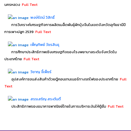
นครหลวง
Full Text
พงษ์รัตน์ วิสิทธิ์
การวิเคราะห์เศรษฐกิจการผลิตเมล็ดพันธุ์ผักบุ้งจีนในเขตจังหวัดอุทัยธานีปี
การเพาะปลูก 2539
Full Text
เพ็ญทิพย์ วัชรสินธุ
การศึกษาประสิทธิภาพเชิงเศรษฐกิจของโรงพยาบาลระดับจังหวัดใน
ประเทศไทย
Full Text
วิชาญ จี้เพ็ชร์
อุปสงค์การขนส่งสินค้าด้วยตู้คอนเทนเนอร์ทางรถไฟของประเทศไทย
Full
Text
สรรเสริญ สระตันติ์
ประสิทธิภาพของธนาคารพาณิชย์ไทยในการบริหารเงินให้กู้ยืม
Full Text