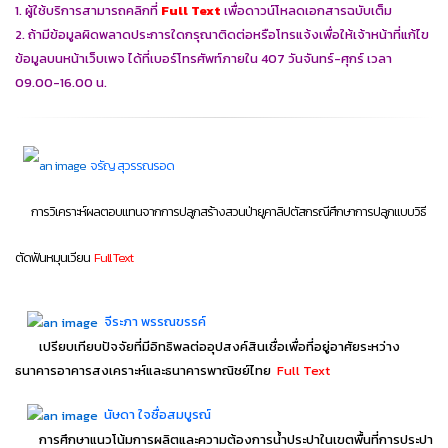
1. ผู้ใช้บริการสามารถคลิกที่
Full Text
เพื่อดาวน์โหลดเอกสารฉบับเต็ม
2. ถ้ามีข้อมูลผิดพลาดประการใดกรุณาติดต่อหรือโทรแจ้งเพื่อให้เจ้าหน้าที่แก้ไข
ข้อมูลบนหน้าเว็บเพจ ได้ที่เบอร์โทรศัพท์ภายใน 407 วันจันทร์-ศุกร์ เวลา
09.00-16.00 น.
จรัญ สุวรรณรอด
การวิเคราะห์ผลตอบแทนจากการปลูกสร้างสวนป่ายูคาลิปตัสกรณีศึกษาการปลูกแบบวิธี
ตัดฟันหมุนเวียน
Full Text
จีระภา พรรณขรรค์
เปรียบเทียบปัจจัยที่มีอิทธิพลต่ออุปสงค์สินเชื่อเพื่อที่อยู่อาศัยระหว่าง
ธนาคารอาคารสงเคราะห์และธนาคารพาณิชย์ไทย
Full Text
นัษดา ใจซื่อสมบูรณ์
การศึกษาแนวโน้มการผลิตและความต้องการน้ำประปาในเขตพื้นที่การประปา