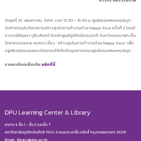
สาวิตรี แสงวิริยภาพ
วันพุธที่ 25 พฤษภาคม 2559 เวลา 13.30 – 15.30 น. ศูนย์สนเทศและหอสมุด
จัดกิจกรรมในโครงการสร้างสุขในการทำงานด้วย Happy Soul ครั้งที่ 2 โดยมี
อาจารย์ปัญญา ปุลิเวคินทร์ หัวหน้าศูนย์ภูมิรักษ์ธรรมชาติ จังหวัดนครนายก เป็น
วิทยากรบรรยาย สนทนา เรื่อง “สร้างสุขในการทำงานด้วย Happy Soul” เพื่อ
ปลูกฝังคุณธรรมและจริยธรรมให้เกิดกับบุคลากรของศูนย์สนเทศและหอสมุด
รายละเอียดเพิ่มเติม
คลิกที่นี่
DPU Learning Center & Library
อาคาร 6 ชั้น 1 - ชั้น 5 และชั้น 7
มหาวิทยาลัยธุรกิจบัณฑิตย์ 110/1-4 ถนนประชาชื่น หลักสี่ กรุงเทพมหานคร 10210
Email :
library@dpu.ac.th